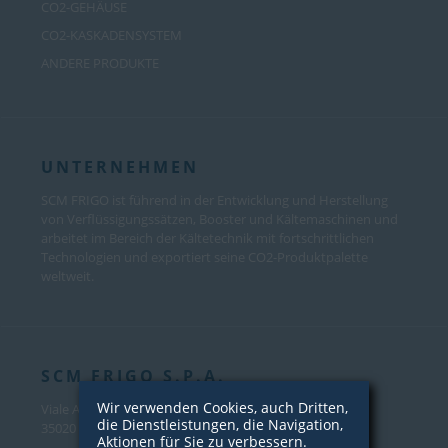
CO2-GEHÄUSE
CO2-KASKADENSYSTEM
ANDERE PRODUKTE
UNTERNEHMEN
SCM FRIGO ist führend in der Entwicklung und Herstellung
von Verflüssigungssätzen, Booster und Kältemaschinen und
arbeitet im Bereich der Kältetechnik mit fortschrittlichen
Technologien und exportiert seine CO2-Produktpalette
weltweit.
SCM FRIGO S.P.A.
Wir verwenden Cookies, auch Dritten,
Viale Andrea Palladio, 31
die Dienstleistungen, die Navigation,
35020 Sant’Angelo di Piove Di Sacco (PD) – Italy
Aktionen für Sie zu verbessern.