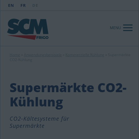
EN
FR
DE
MENU
Home
»
Anwendungsbeispiele
»
Kommerzielle Kühlung
»
Supermärkte
CO2-Kühlung
Supermärkte CO2-
Kühlung
CO2-Kältesysteme für
Supermärkte