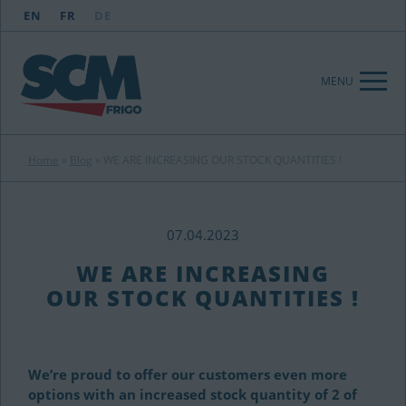
EN
FR
DE
MENU
Home
»
Blog
»
WE ARE INCREASING OUR STOCK QUANTITIES !
07.04.2023
WE ARE INCREASING
OUR STOCK QUANTITIES !
We’re proud to offer our customers even more
options with an increased stock quantity of 2 of