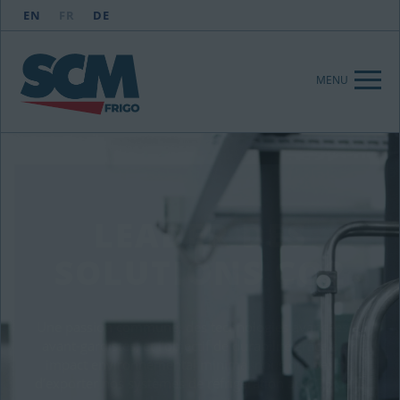
EN
FR
DE
MENU
LEADER DES
SOLUTIONS CO2
Une passion commune, des technologies avancées et
avant-gardistes, et l’objectif de durabilité grâce à un
impact environnemental minimal nous ont permis
d’exporter nos systèmes de réfrigération au CO
dans
2