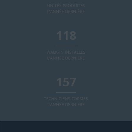
UNITÉS PRODUITES
L'ANNÉE DERNIÈRE
120
WALK-IN INSTALLÉS
L'ANNEE DERNIERE
160
TECHNICIENS FORMES
L’ANNEE DERNIERE