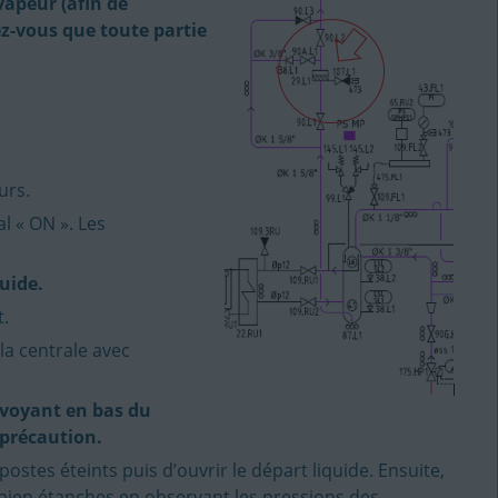
 vapeur (afin de
ez-vous que toute partie
urs.
l « ON ». Les
quide.
t.
a centrale avec
 voyant en bas du
c précaution.
ostes éteints puis d’ouvrir le départ liquide. Ensuite,
 bien étanches en observant les pressions des