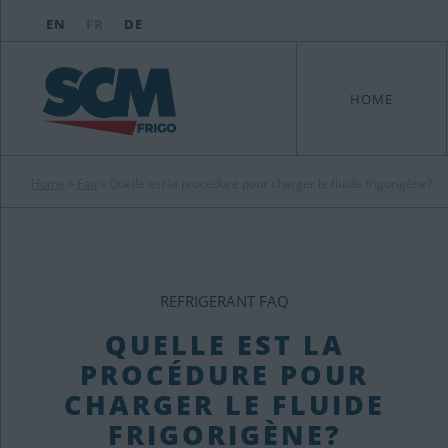
EN
FR
DE
HOME
Home
»
Faq
»
Quelle est la procédure pour charger le fluide frigorigène?
REFRIGERANT FAQ
QUELLE EST LA
PROCÉDURE POUR
CHARGER LE FLUIDE
FRIGORIGÈNE?