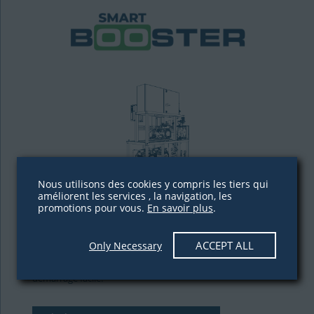
Nous utilisons des cookies y compris les tiers qui
améliorent les services , la navigation, les
Capacité de refroidissement:
promotions pour vous.
En savoir plus
.
MT 57-66 kW | LT 9-16 kW
La conception est compacte et les unités sont faciles à
ACCEPT ALL
Only Necessary
installer et à entretenir. Les unités sont équipées d’un
panneau électrique, testé et programmé en usine pour un
démarrage facile.