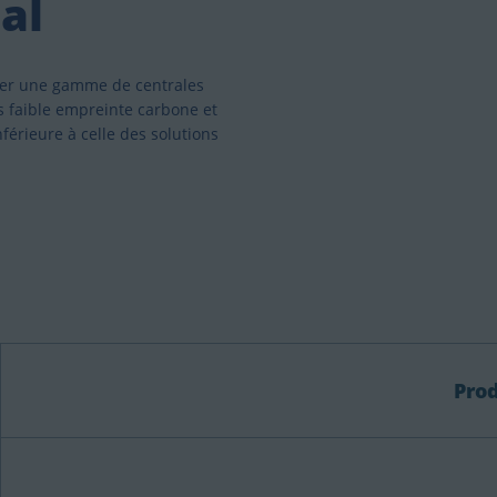
al
per une gamme de centrales
s faible empreinte carbone et
érieure à celle des solutions
Pro