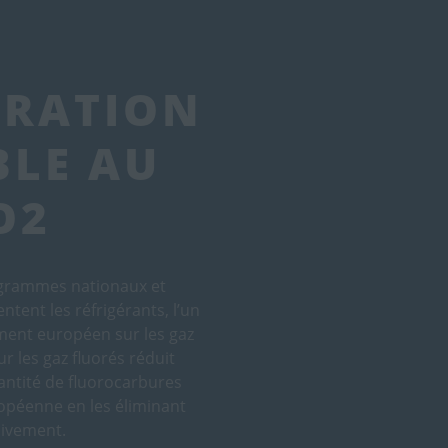
ÉRATION
LE AU
O2
rogrammes nationaux et
tent les réfrigérants, l’un
ement européen sur les gaz
r les gaz fluorés réduit
ntité de fluorocarbures
opéenne en les éliminant
ivement.