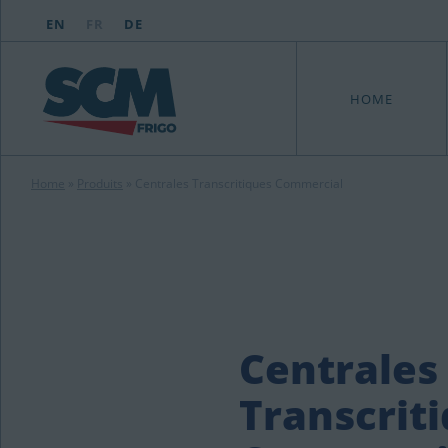
EN
FR
DE
HOME
Home
»
Produits
»
Centrales Transcritiques Commercial
Centrales
Transcrit